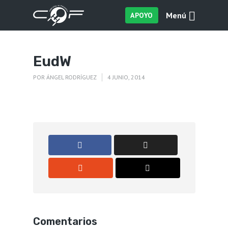
Menú
APOYO
EudW
POR
ÁNGEL RODRÍGUEZ
4 JUNIO, 2014
Comentarios