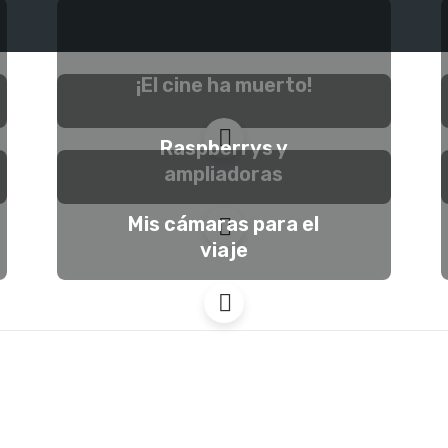
¡El cine ha muerto!
Raspberrys y
ampliadoras
Mis cámaras para el
viaje