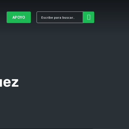
APOYO
uez