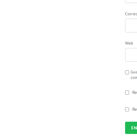
Correo
Web
Gua
com
Re
Re
EN