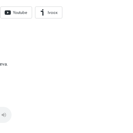
Youtube
Ivoox
eva.