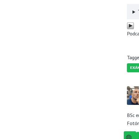
Podc
Tagge
EXÁ
BSc e
Fotón