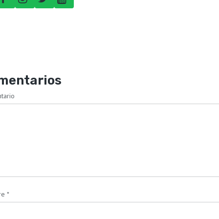
mentarios
tario
re
*