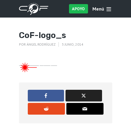
Menú
APOYO
CoF-logo_s
POR
ÁNGEL RODRÍGUEZ
3 JUNIO, 2014