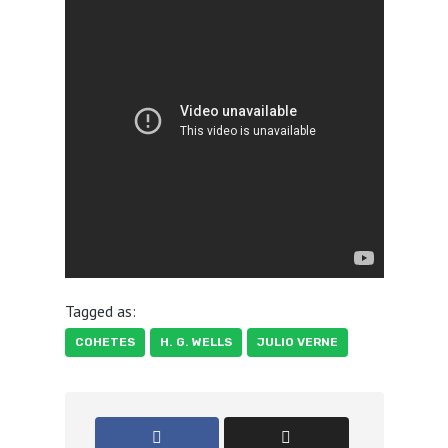
Tagged as:
COHETES
H. G. WELLS
JULIO VERNE