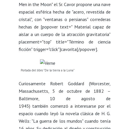
Men in the Moon" el Sr. Cavor propone una nave
espacial esférica hecha de "acero, revestida de
cristal", con "ventanas o persianas" correderas
hechas de [popover text=" Material capaz de
aislar a un cuerpo de la atracción gravitatoria"
placement="top" title="Término de ciencia
ficción" trigger="click"]cavorita[/popover].
Portada del libro "De la tierra a la Luna"
Curiosamente Robert Goddard (Worcester,
Massachusetts, 5 de octubre de 1882 –
Baltimore, 10 de agosto de
1945) también comenzó a interesarse por el
espacio cuando leyó la novela clásica de H. G.
Wells: "La guerra de los mundos" cuando tenía
16 años. Su dedicación al diseño y construcción