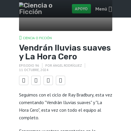
Menú
APOYO
CIENCIA O FICCIÓN
Vendrán lluvias suaves
y La Hora Cero
EPISODIO 96
POR
ÁNGEL RODRÍGUEZ
11 OCTUBRE, 2024
Seguimos con el ciclo de Ray Bradbury, esta vez
comentando "Vendrán lluvias suaves" y "La
Hora Cero", esta vez con todo el equipo al
completo.
Esperamos vuestros comentarios en la