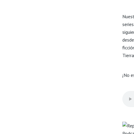
Nuest
serie
sigui
desde
ficci
Tierr
¡No e
Podc