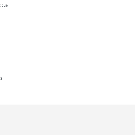
z que
os