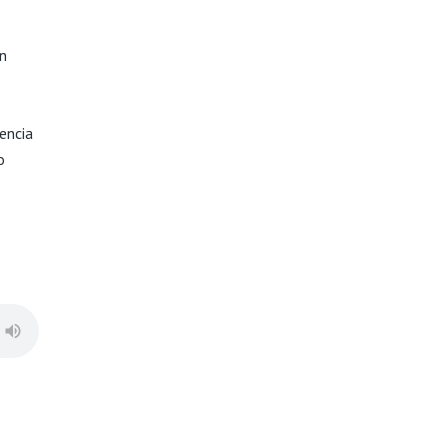
en
o
encia
o