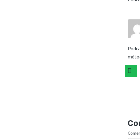
Podca
méto
Co
Comen