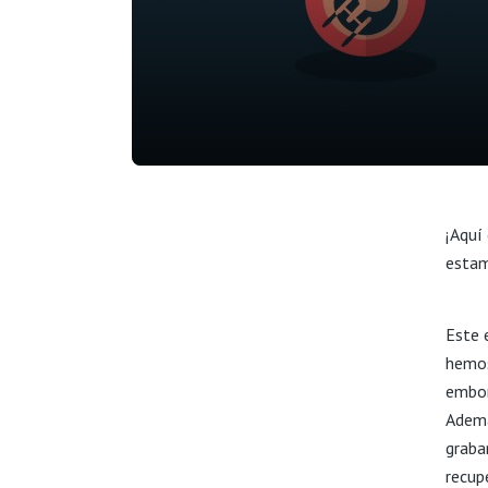
¡Aquí
estam
Este 
hemos
embor
Ademá
graba
recup