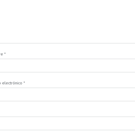
re
*
 electrónico
*