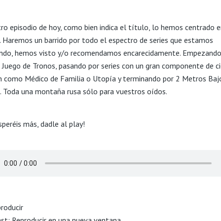
ro episodio de hoy, como bien indica el título, lo hemos centrado 
s. Haremos un barrido por todo el espectro de series que estamos
endo, hemos visto y/o recomendamos encarecidamente. Empezand
 Juego de Tronos, pasando por series con un gran componente de ci
ón como Médico de Familia o Utopía y terminando por 2 Metros Baj
a. Toda una montaña rusa sólo para vuestros oídos.
speréis más, dadle al play!
ast:
Reproducir en una nueva ventana