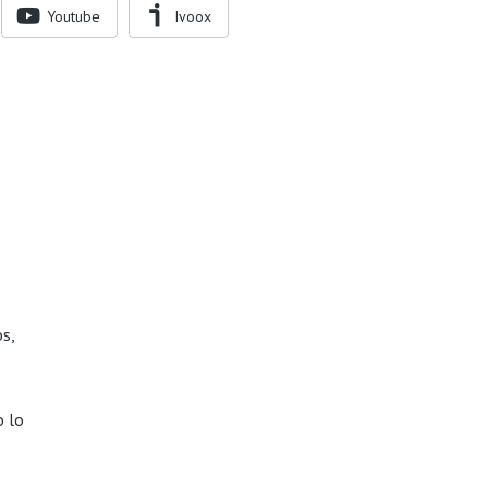
Youtube
Ivoox
s,
o lo