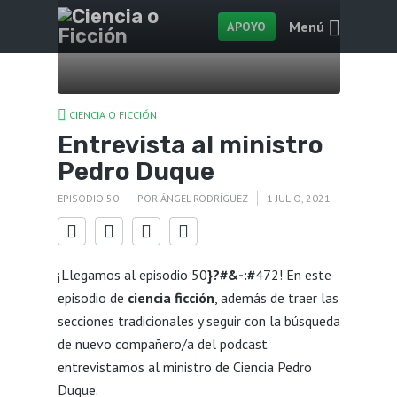
Menú
APOYO
CIENCIA O FICCIÓN
Entrevista al ministro
Pedro Duque
EPISODIO 50
POR
ÁNGEL RODRÍGUEZ
1 JULIO, 2021
¡Llegamos al episodio 50
}?#&-:#
472! En este
episodio de
ciencia ficción
, además de traer las
secciones tradicionales y seguir con la búsqueda
de nuevo compañero/a del podcast
entrevistamos al ministro de Ciencia Pedro
Duque.