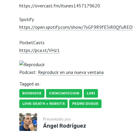
https://overcast.fm/itunes1457179620
Spotify
https://open.spotify.com/show/7sGF9R9fE5iR0QfuRED
PocketCasts
https://pca.st/VHz1
Podcast:
Reproducir en una nueva ventana
Tagged as:
BIOSHOCK
CIENCIAFICCION
LOKI
LOVE DEATH + ROBOTS
PEDRO DUQUE
Presentado por
Ángel Rodríguez