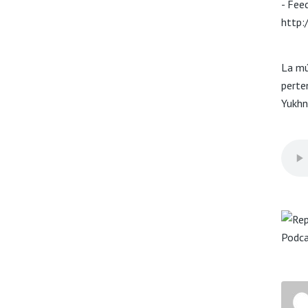
- Fee
http:
La mú
perten
Yukhn
Podc