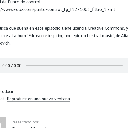
d de Punto de control:
//www.ivoox.com/punto-control_fg_f1271005_filtro_1.xml
sica que suena en este episodio tiene licencia Creative Commons, y
ece al álbum "Filmscore inspiring and epic orchestral music", de Ali
evich.
ast:
Reproducir en una nueva ventana
Presentado por