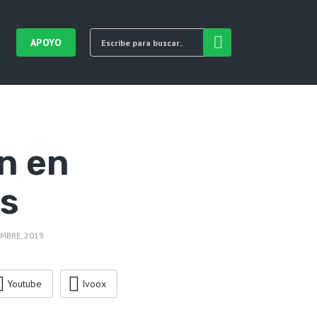
APOYO
n en
s
EMBRE, 2019
Youtube
Ivoox