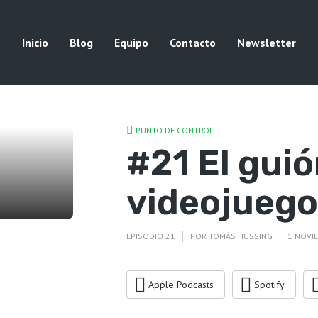
Inicio
Blog
Equipo
Contacto
Newsletter
PUNTO DE CONTROL
#21 El guió
videojuego
EPISODIO 21
POR
TOMÁS HUSSING
1 NOVI
Apple Podcasts
Spotify