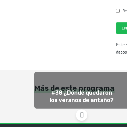
Re
EN
Este 
datos
Más de este programa
#38 ¿Dónde quedaron
los veranos de antaño?