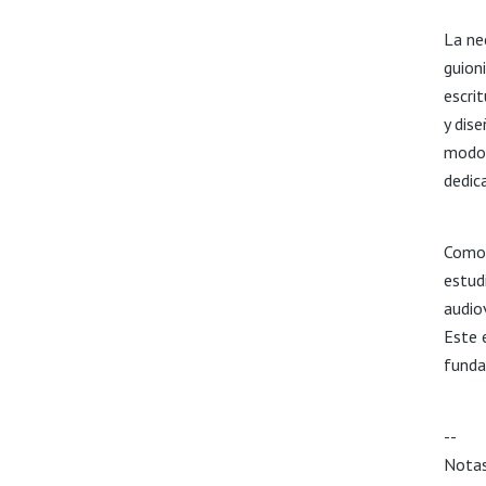
La ne
guion
escri
y dis
modo,
dedic
Como 
estud
audio
Este 
funda
--
Notas