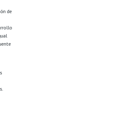
ión de
rrollo
gual
cuente
os
s.