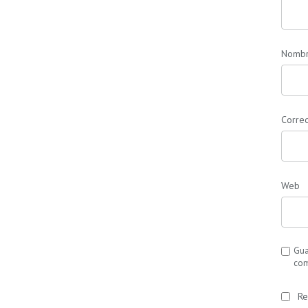
Nomb
Correo
Web
Gua
com
Re