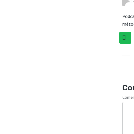
Podca
méto
Co
Comen