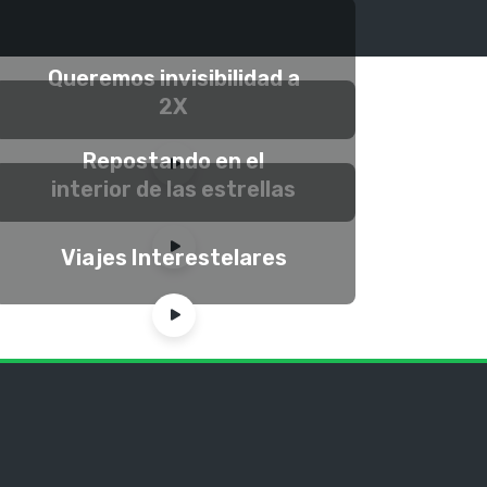
Queremos invisibilidad a
2X
Repostando en el
interior de las estrellas
Viajes Interestelares