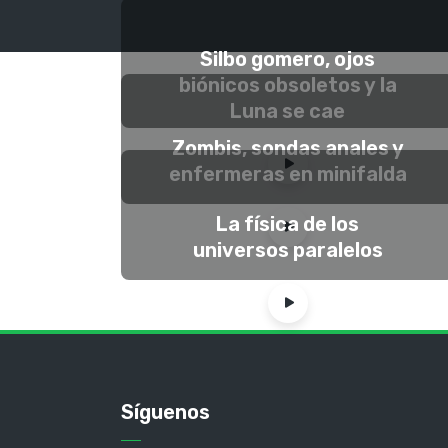
Silbo gomero, ojos
biónicos obsoletos y la
Luna se cae
Zombis, sondas anales y
enfermeras en minifalda
La física de los
universos paralelos
Síguenos