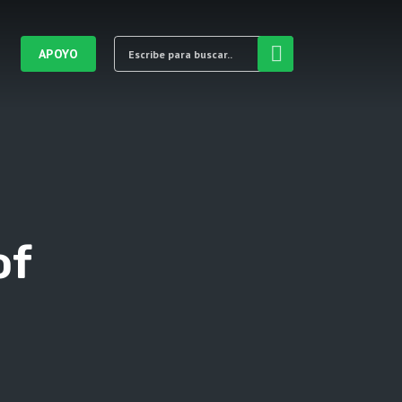
APOYO
of